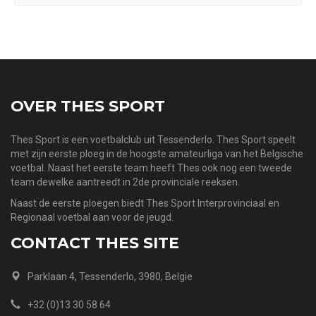
OVER THES SPORT
Thes Sport is een voetbalclub uit Tessenderlo. Thes Sport speelt
met zijn eerste ploeg in de hoogste amateurliga van het Belgische
voetbal. Naast het eerste team heeft Thes ook nog een tweede
team dewelke aantreedt in 2de provinciale reeksen.
Naast de eerste ploegen biedt Thes Sport Interprovinciaal en
Regionaal voetbal aan voor de jeugd.
CONTACT THES SITE
Parklaan 4, Tessenderlo, 3980, Belgie
+32 (0)13 30 58 64