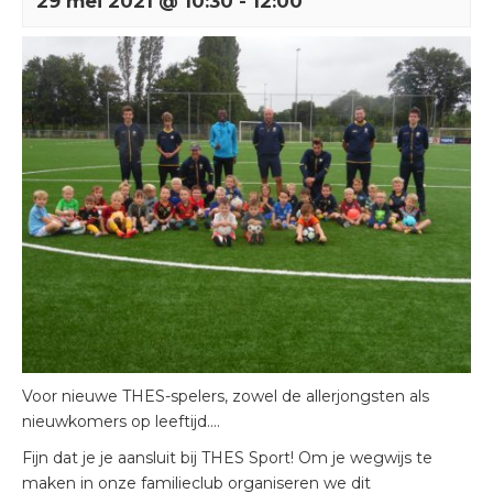
29 mei 2021 @ 10:30
-
12:00
Voor nieuwe THES-spelers, zowel de allerjongsten als
nieuwkomers op leeftijd….
Fijn dat je je aansluit bij THES Sport! Om je wegwijs te
maken in onze familieclub organiseren we dit